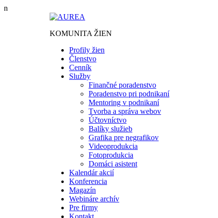
Preskočiť
n
na
obsah
KOMUNITA ŽIEN
Profily žien
Členstvo
Cenník
Služby
Finančné poradenstvo
Poradenstvo pri podnikaní
Mentoring v podnikaní
Tvorba a správa webov
Účtovníctvo
Balíky služieb
Grafika pre negrafikov
Videoprodukcia
Fotoprodukcia
Domáci asistent
Kalendár akcií
Konferencia
Magazín
Webináre archív
Pre firmy
Kontakt