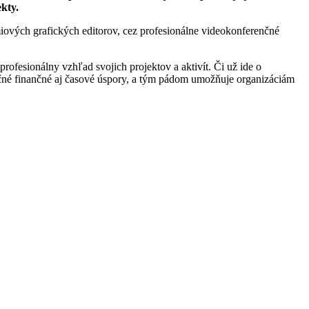
kty.
miových grafických editorov, cez profesionálne videokonferenčné
rofesionálny vzhľad svojich projektov a aktivít. Či už ide o
očné finančné aj časové úspory, a tým pádom umožňuje organizáciám
a zefektívnia tvoje projekty
 je k dispozícii verzia Canva for Nonprofits, ktorá poskytuje prístup
benefitom pre „nonprofit“ organizácie nájdeš tu:
Canva
 vybrané produkty, ako sú Zoom Workplace Pro, Zoom Workplace
rmácií k benefitom pre „nonprofit“ organizácie nájdeš tu:
Zoom