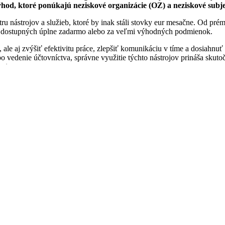
hod, ktoré ponúkajú neziskové organizácie (OZ) a neziskové subje
ru nástrojov a služieb, ktoré by inak stáli stovky eur mesačne. Od pré
 je dostupných úplne zadarmo alebo za veľmi výhodných podmienok.
le aj zvýšiť efektivitu práce, zlepšiť komunikáciu v tíme a dosiahnuť p
o vedenie účtovníctva, správne využitie týchto nástrojov prináša skut
nite.
eziskové organizácie ti ušetria čas, peniaze 
izajn bez nákladov
sociálne siete, plagáty, prezentácie a ďalšie. Pre neziskové organizácie
ní oprávnenosti získate prístup k týmto nástrojom. Viac inofrmácií k 
ikácia a spolupráca
e plány. Pre neziskové organizácie je k dispozícii zľava až 50 % na
tom do 10 miliónov dolárov a s platným neziskovým statusom.
Viac inof