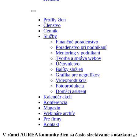
Profily žien
Členstvo
Cenník
Služby
Finančné poradenstvo
Poradenstvo pri podnikaní
Mentoring v podnikaní
Tvorba a správa webov
Účtovníctvo
Balíky služieb
Grafika pre negrafikov
Videoprodukcia
Fotoprodukcia
Domáci asistent
Kalendár akcií
Konferencia
Magazín
Webináre archív
Pre firmy
Kontakt
V rámci AUREA komunity žien sa často stretávame s otázkou: „A