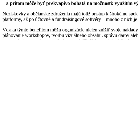
– a pritom môže byť prekvapivo bohatá na možnosti: využitím vý
Neziskovky a občianske združenia majú totiž prístup k širokému spekt
platformy, až po účtovné a fundraisingové softvéry – mnoho z nich
Vďaka týmto benefitom môžu organizácie nielen znížiť svoje náklady, a
plánovanie workshopov, tvorbu vizuálneho obsahu, správu darov aleb
venovať viac energie tomu, čo je naozaj dôležité – svojej misii a komu
Tieto top online nástroje a platformy pre n
🎨 Canva pre neziskovky – profesionálny d
Canva je obľúbený nástroj na tvorbu grafiky, ktorý ponúka šablóny pre 
k prémiovým funkciám úplne zadarmo. Stačí vyplniť žiadosť a po overe
💻 Zoom pre neziskovky – efektívna komun
Zoom je populárna platforma na videokonferencie, ktorá ponúka rôzn
Business a ďalšie. Táto zľava platí pre organizácie s ročným rozpoč