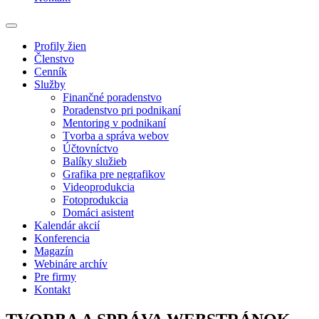
Profily žien
Členstvo
Cenník
Služby
Finančné poradenstvo
Poradenstvo pri podnikaní
Mentoring v podnikaní
Tvorba a správa webov
Účtovníctvo
Balíky služieb
Grafika pre negrafikov
Videoprodukcia
Fotoprodukcia
Domáci asistent
Kalendár akcií
Konferencia
Magazín
Webináre archív
Pre firmy
Kontakt