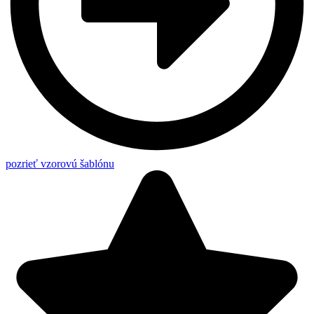
pozrieť vzorovú šablónu