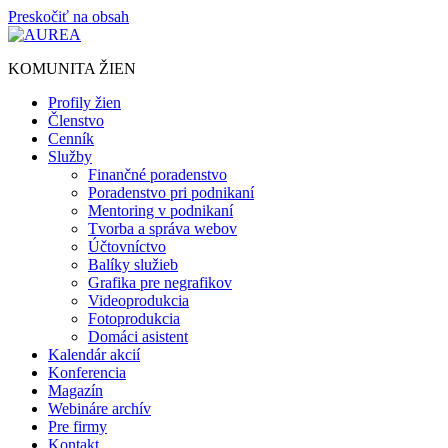
Preskočiť na obsah
KOMUNITA ŽIEN
Profily žien
Členstvo
Cenník
Služby
Finančné poradenstvo
Poradenstvo pri podnikaní
Mentoring v podnikaní
Tvorba a správa webov
Účtovníctvo
Balíky služieb
Grafika pre negrafikov
Videoprodukcia
Fotoprodukcia
Domáci asistent
Kalendár akcií
Konferencia
Magazín
Webináre archív
Pre firmy
Kontakt