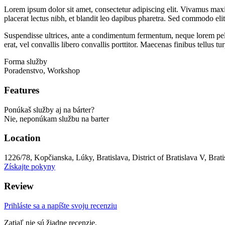
Lorem ipsum dolor sit amet, consectetur adipiscing elit. Vivamus maximu
placerat lectus nibh, et blandit leo dapibus pharetra. Sed commodo eli
Suspendisse ultrices, ante a condimentum fermentum, neque lorem pellen
erat, vel convallis libero convallis porttitor. Maecenas finibus tellus t
Forma služby
Poradenstvo, Workshop
Features
Ponúkaš služby aj na bárter?
Nie, neponúkam službu na barter
Location
1226/78, Kopčianska, Lúky, Bratislava, District of Bratislava V, Brat
Získajte pokyny
Review
Prihláste sa a napíšte svoju recenziu
Zatiaľ nie sú žiadne recenzie.