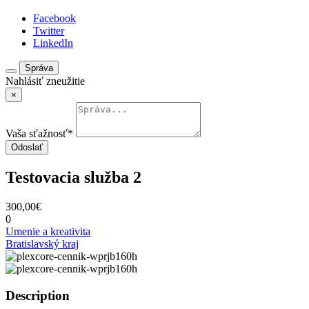
Facebook
Twitter
LinkedIn
Správa
Nahlásiť zneužitie
×
Vaša sťažnosť
*
Odoslať
Testovacia služba 2
300,00€
0
Umenie a kreativita
Bratislavský kraj
Description