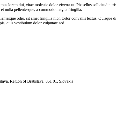
s lorem dui, vitae molestie dolor viverra ut. Phasellus sollicitudin tri
t et nulla pellentesque, a commodo magna fringilla.
tesque odio, sit amet fringilla nibh tortor convallis lectus. Quisque da
urpis, quis vestibulum dolor vulputate sed.
islava, Region of Bratislava, 851 01, Slovakia