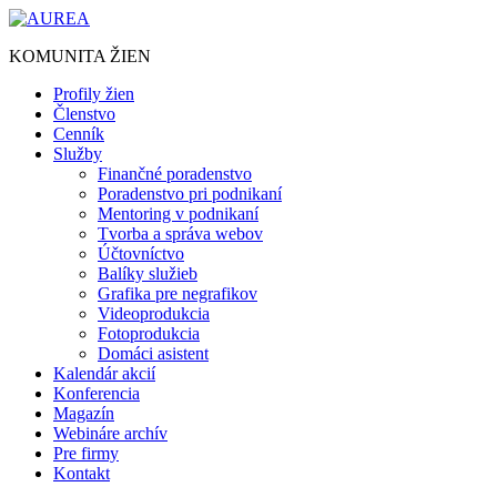
Preskočiť
na
KOMUNITA ŽIEN
obsah
Profily žien
Členstvo
Cenník
Služby
Finančné poradenstvo
Poradenstvo pri podnikaní
Mentoring v podnikaní
Tvorba a správa webov
Účtovníctvo
Balíky služieb
Grafika pre negrafikov
Videoprodukcia
Fotoprodukcia
Domáci asistent
Kalendár akcií
Konferencia
Magazín
Webináre archív
Pre firmy
Kontakt