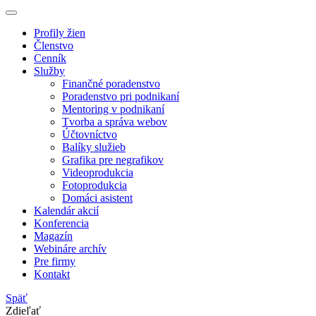
Profily žien
Členstvo
Cenník
Služby
Finančné poradenstvo
Poradenstvo pri podnikaní
Mentoring v podnikaní
Tvorba a správa webov
Účtovníctvo
Balíky služieb
Grafika pre negrafikov
Videoprodukcia
Fotoprodukcia
Domáci asistent
Kalendár akcií
Konferencia
Magazín
Webináre archív
Pre firmy
Kontakt
Späť
Zdieľať