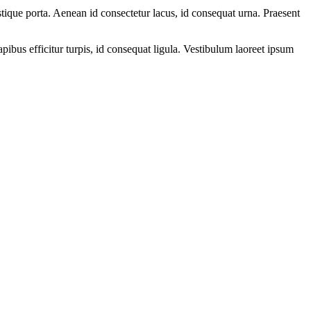
stique porta. Aenean id consectetur lacus, id consequat urna. Praesent
pibus efficitur turpis, id consequat ligula. Vestibulum laoreet ipsum