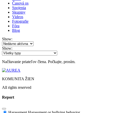
Časová os
Spojenia
Skupiny
Videos
Fotografie
Fóra
Blog
Show:
Show:
Načítavanie priateľov člena. Počkajte, prosím.
KOMUNITA ŽIEN
All rights reserved
Report
Harassment
Harassment or bullying behavior