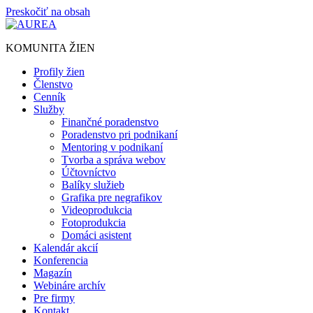
Preskočiť na obsah
KOMUNITA ŽIEN
Profily žien
Členstvo
Cenník
Služby
Finančné poradenstvo
Poradenstvo pri podnikaní
Mentoring v podnikaní
Tvorba a správa webov
Účtovníctvo
Balíky služieb
Grafika pre negrafikov
Videoprodukcia
Fotoprodukcia
Domáci asistent
Kalendár akcií
Konferencia
Magazín
Webináre archív
Pre firmy
Kontakt