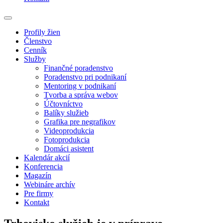
Profily žien
Členstvo
Cenník
Služby
Finančné poradenstvo
Poradenstvo pri podnikaní
Mentoring v podnikaní
Tvorba a správa webov
Účtovníctvo
Balíky služieb
Grafika pre negrafikov
Videoprodukcia
Fotoprodukcia
Domáci asistent
Kalendár akcií
Konferencia
Magazín
Webináre archív
Pre firmy
Kontakt