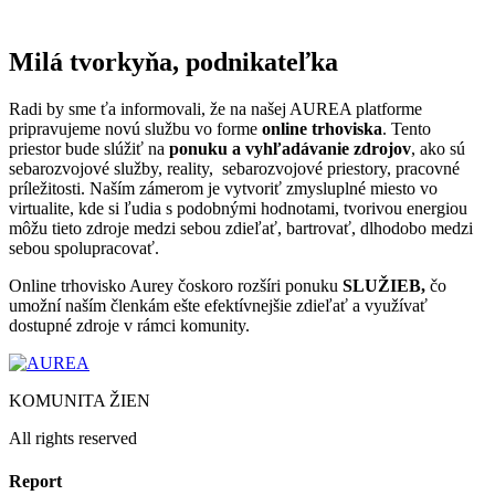
Milá tvorkyňa, podnikateľka
Radi by sme ťa informovali, že na našej AUREA platforme
pripravujeme novú službu vo forme
online trhoviska
.
Tento
priestor bude slúžiť na
ponuku a vyhľadávanie zdrojov
, ako sú
sebarozvojové služby, reality, sebarozvojové priestory, pracovné
príležitosti.
Naším zámerom je vytvoriť zmysluplné miesto vo
virtualite, kde si ľudia s podobnými hodnotami, tvorivou energiou
môžu tieto zdroje medzi sebou zdieľať, bartrovať, dlhodobo medzi
sebou spolupracovať.
Online trhovisko Aurey čoskoro rozšíri ponuku
SLUŽIEB,
čo
umožní naším členkám ešte efektívnejšie zdieľať a využívať
dostupné zdroje v rámci komunity.
KOMUNITA ŽIEN
All rights reserved
Report