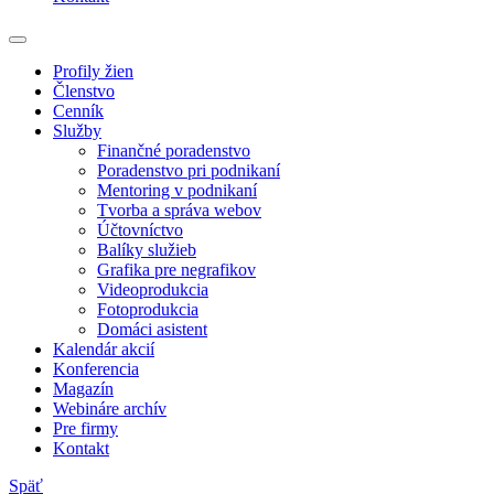
Profily žien
Členstvo
Cenník
Služby
Finančné poradenstvo
Poradenstvo pri podnikaní
Mentoring v podnikaní
Tvorba a správa webov
Účtovníctvo
Balíky služieb
Grafika pre negrafikov
Videoprodukcia
Fotoprodukcia
Domáci asistent
Kalendár akcií
Konferencia
Magazín
Webináre archív
Pre firmy
Kontakt
Späť