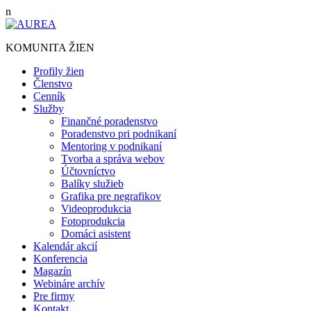
Preskočiť
n
na
obsah
KOMUNITA ŽIEN
Profily žien
Členstvo
Cenník
Služby
Finančné poradenstvo
Poradenstvo pri podnikaní
Mentoring v podnikaní
Tvorba a správa webov
Účtovníctvo
Balíky služieb
Grafika pre negrafikov
Videoprodukcia
Fotoprodukcia
Domáci asistent
Kalendár akcií
Konferencia
Magazín
Webináre archív
Pre firmy
Kontakt