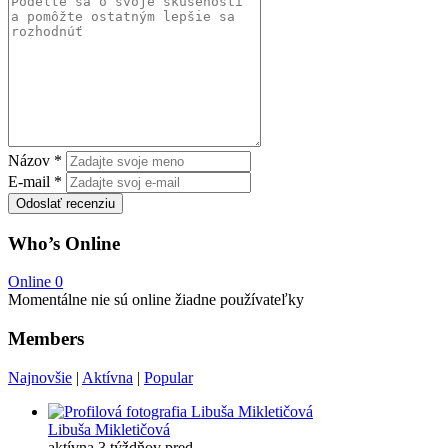
Názov
*
E-mail
*
Odoslať recenziu
Who’s Online
Online
0
Momentálne nie sú online žiadne používateľky
Members
Najnovšie
|
Aktívna
|
Popular
Libuša Mikletičová
aktívna 3 týždňov pred