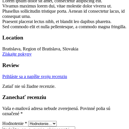
Lorem ipsum dolor sit amet, consectetur adipiscing elit.
Vivamus maximus lorem dui, vitae molestie dolor viverra ut.
Phasellus sollicitudin tristique porta. Aenean id consectetur lacus, id
consequat urna.
Praesent placerat lectus nibh, et blandit leo dapibus pharetra.
Sed commodo elit et nulla pellentesque, a commodo magna fringilla.
Location
Bratislava, Region of Bratislava, Slovakia
Získajte pokyny
Review
Prihláste sa a napíšte svoju recenziu
Zatiaľ nie sú žiadne recenzie.
Zanechať recenziu
Vaša e-mailová adresa nebude zverejnená.
Povinné polia sú
označené
*
Hodnotenie
*