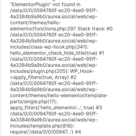
"ElementorPlugin" not found in
/data/0/0/0094760f-ec20-4ee0-95ff-
4a3384b9a9b0/aurea.social/web/wp-
content/themes/hello-
elementor/functions.php:297 Stack trace: #0
/data/0/0/0094760f-ec20-4ee0-95ff-
4a3384b9a9b0/aurea.social/web/wp-
includes/class-wp-hook.php(341):
hello_elementor_check_hide_title(true) #1
/data/0/0/0094760f-ec20-4ee0-95ff-
4a3384b9a9b0/aurea.social/web/wp-
includes/plugin.php(205): WP_Hook-
>apply_filters(true, Array) #2
/data/0/0/0094760f-ec20-4ee0-95ff-
4a3384b9a9b0/aurea.social/web/wp-
content/themes/hello-elementor/template-
parts/single.php(17):
apply_filters('hello_elementor...', true) #3
/data/0/0/0094760f-ec20-4ee0-95ff-
4a3384b9a9b0/aurea.social/web/wp-
includes/template.php(816):
require('/data/0/0/00947...') #4