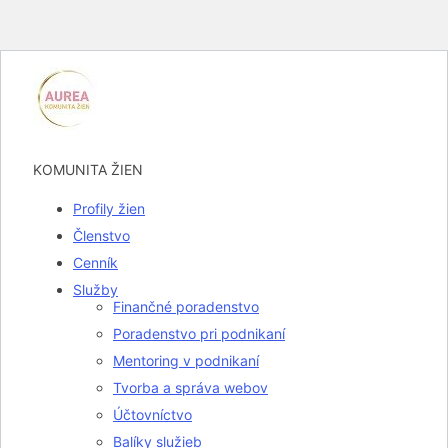
Preskočiť
na
obsah
KOMUNITA ŽIEN
Profily žien
Členstvo
Cenník
Služby
Finančné poradenstvo
Poradenstvo pri podnikaní
Mentoring v podnikaní
Tvorba a správa webov
Účtovníctvo
Balíky služieb