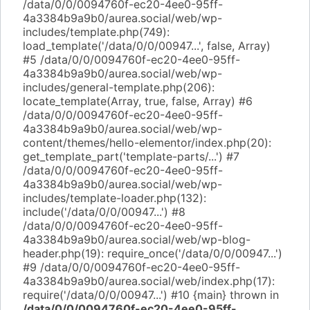
/data/0/0/0094760f-ec20-4ee0-95ff-
4a3384b9a9b0/aurea.social/web/wp-
includes/template.php(749):
load_template('/data/0/0/00947...', false, Array)
#5 /data/0/0/0094760f-ec20-4ee0-95ff-
4a3384b9a9b0/aurea.social/web/wp-
includes/general-template.php(206):
locate_template(Array, true, false, Array) #6
/data/0/0/0094760f-ec20-4ee0-95ff-
4a3384b9a9b0/aurea.social/web/wp-
content/themes/hello-elementor/index.php(20):
get_template_part('template-parts/...') #7
/data/0/0/0094760f-ec20-4ee0-95ff-
4a3384b9a9b0/aurea.social/web/wp-
includes/template-loader.php(132):
include('/data/0/0/00947...') #8
/data/0/0/0094760f-ec20-4ee0-95ff-
4a3384b9a9b0/aurea.social/web/wp-blog-
header.php(19): require_once('/data/0/0/00947...')
#9 /data/0/0/0094760f-ec20-4ee0-95ff-
4a3384b9a9b0/aurea.social/web/index.php(17):
require('/data/0/0/00947...') #10 {main} thrown in
/data/0/0/0094760f-ec20-4ee0-95ff-