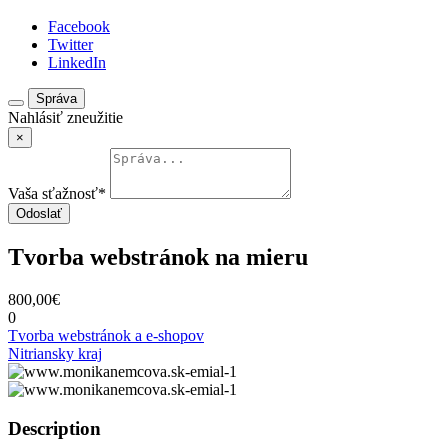
Facebook
Twitter
LinkedIn
Správa
Nahlásiť zneužitie
×
Vaša sťažnosť
*
Odoslať
Tvorba webstránok na mieru
800,00€
0
Tvorba webstránok a e-shopov
Nitriansky kraj
Description