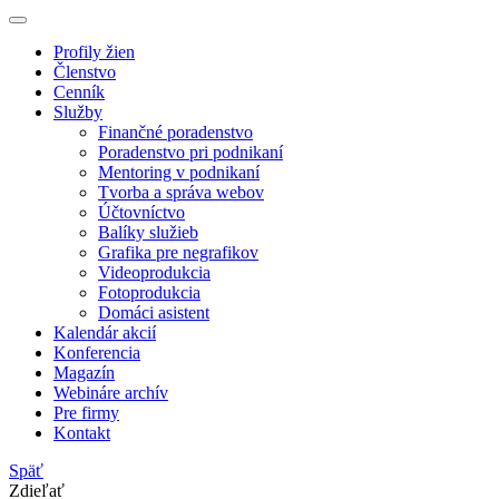
Profily žien
Členstvo
Cenník
Služby
Finančné poradenstvo
Poradenstvo pri podnikaní
Mentoring v podnikaní
Tvorba a správa webov
Účtovníctvo
Balíky služieb
Grafika pre negrafikov
Videoprodukcia
Fotoprodukcia
Domáci asistent
Kalendár akcií
Konferencia
Magazín
Webináre archív
Pre firmy
Kontakt
Späť
Zdieľať