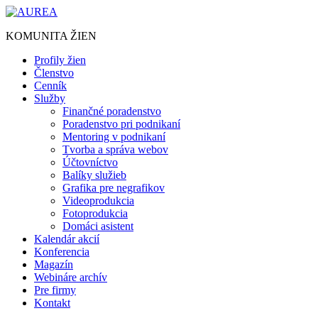
Preskočiť
na
KOMUNITA ŽIEN
obsah
Profily žien
Členstvo
Cenník
Služby
Finančné poradenstvo
Poradenstvo pri podnikaní
Mentoring v podnikaní
Tvorba a správa webov
Účtovníctvo
Balíky služieb
Grafika pre negrafikov
Videoprodukcia
Fotoprodukcia
Domáci asistent
Kalendár akcií
Konferencia
Magazín
Webináre archív
Pre firmy
Kontakt