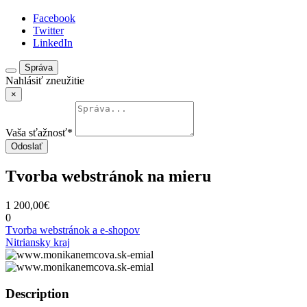
Facebook
Twitter
LinkedIn
Správa
Nahlásiť zneužitie
×
Vaša sťažnosť
*
Odoslať
Tvorba webstránok na mieru
1 200,00€
0
Tvorba webstránok a e-shopov
Nitriansky kraj
Description