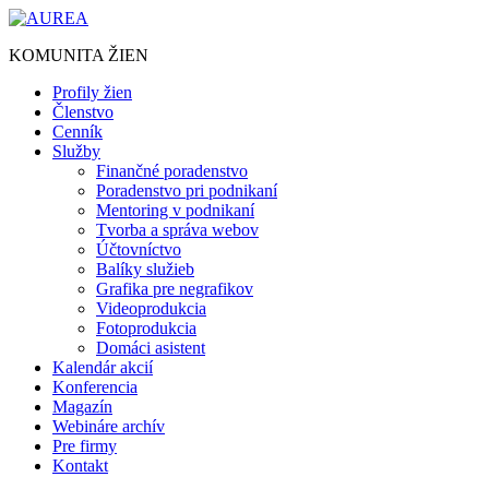
Preskočiť
na
KOMUNITA ŽIEN
obsah
Profily žien
Členstvo
Cenník
Služby
Finančné poradenstvo
Poradenstvo pri podnikaní
Mentoring v podnikaní
Tvorba a správa webov
Účtovníctvo
Balíky služieb
Grafika pre negrafikov
Videoprodukcia
Fotoprodukcia
Domáci asistent
Kalendár akcií
Konferencia
Magazín
Webináre archív
Pre firmy
Kontakt