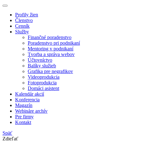
Profily žien
Členstvo
Cenník
Služby
Finančné poradenstvo
Poradenstvo pri podnikaní
Mentoring v podnikaní
Tvorba a správa webov
Účtovníctvo
Balíky služieb
Grafika pre negrafikov
Videoprodukcia
Fotoprodukcia
Domáci asistent
Kalendár akcií
Konferencia
Magazín
Webináre archív
Pre firmy
Kontakt
Späť
Zdieľať