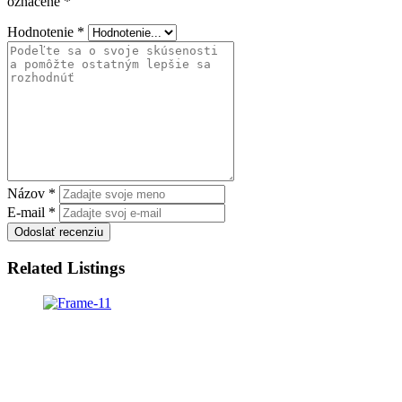
označené
*
Hodnotenie
*
Názov
*
E-mail
*
Odoslať recenziu
Related Listings