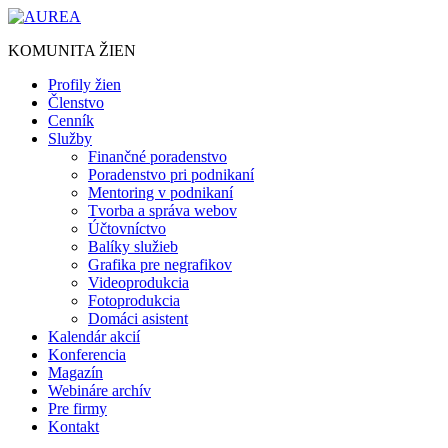
Preskočiť
na
KOMUNITA ŽIEN
obsah
Profily žien
Členstvo
Cenník
Služby
Finančné poradenstvo
Poradenstvo pri podnikaní
Mentoring v podnikaní
Tvorba a správa webov
Účtovníctvo
Balíky služieb
Grafika pre negrafikov
Videoprodukcia
Fotoprodukcia
Domáci asistent
Kalendár akcií
Konferencia
Magazín
Webináre archív
Pre firmy
Kontakt