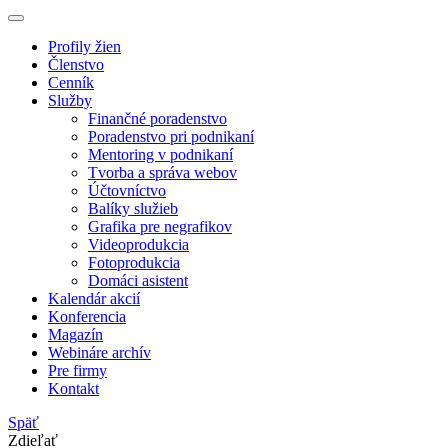
Profily žien
Členstvo
Cenník
Služby
Finančné poradenstvo
Poradenstvo pri podnikaní
Mentoring v podnikaní
Tvorba a správa webov
Účtovníctvo
Balíky služieb
Grafika pre negrafikov
Videoprodukcia
Fotoprodukcia
Domáci asistent
Kalendár akcií
Konferencia
Magazín
Webináre archív
Pre firmy
Kontakt
Späť
Zdieľať