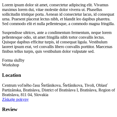
Lorem ipsum dolor sit amet, consectetur adipiscing elit. Vivamus
maximus lorem dui, vitae molestie dolor viverra ut. Phasellus
sollicitudin tristique porta. Aenean id consectetur lacus, id consequat
urna. Praesent placerat lectus nibh, et blandit leo dapibus pharetra.
Sed commodo elit et nulla pellentesque, a commodo magna fringilla.
Suspendisse ultrices, ante a condimentum fermentum, neque lorem
pellentesque odio, sit amet fringilla nibh tortor convallis lectus.
Quisque dapibus efficitur turpis, id consequat ligula. Vestibulum
laoreet ipsum erat, vel convallis libero convallis porttitor. Maecenas
finibus tellus turpis, quis vestibulum dolor vulputate sed.
Forma služby
Workshop
Location
Centrum voľného času Štefánikova, Štefánikova, Tivoli, Oblasť
Partizánska, Bratislava, District of Bratislava I, Bratislava, Region of
Bratislava, 811 04, Slovakia
Získajte pokyny
Review