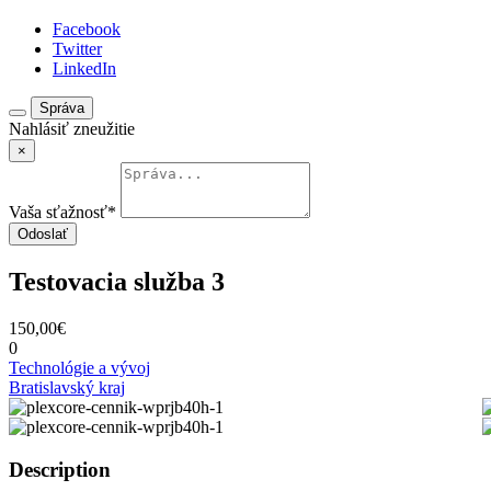
Facebook
Twitter
LinkedIn
Správa
Nahlásiť zneužitie
×
Vaša sťažnosť
*
Odoslať
Testovacia služba 3
150,00€
0
Technológie a vývoj
Bratislavský kraj
Description